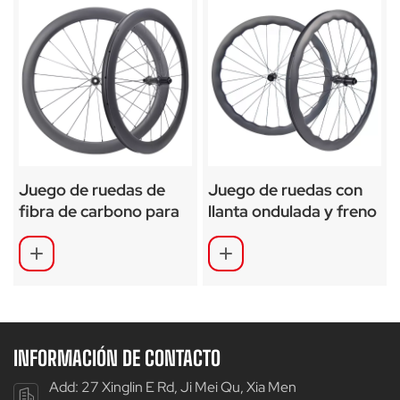
Juego de ruedas de
Juego de ruedas con
fibra de carbono para
llanta ondulada y freno
bicicleta de carretera,
de disco de fibra de
21 agujeros, SA-RD07
carbono RD02
INFORMACIÓN DE CONTACTO
Add: 27 Xinglin E Rd, Ji Mei Qu, Xia Men