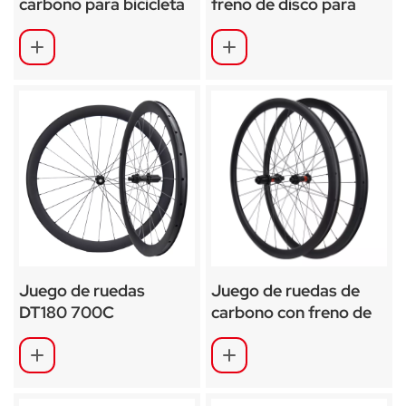
carbono para bicicleta
freno de disco para
de grava con freno de
bicicleta de carretera
disco SA-RD02SL
700C aprobadas por la
UCI SA-RD03
Juego de ruedas
Juego de ruedas de
DT180 700C
carbono con freno de
Shimano/SRAM XDR
disco y buje DT240
para bicicleta de
carretera