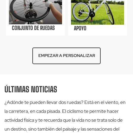
CONJUNTO DE RUEDAS
APOYO
EMPEZAR A PERSONALIZAR
2026-06-18
Guía para principiantes en bicicleta de
carretera: Deja de comprar la bicicleta
ÚLTIMAS NOTICIAS
equivocada.
Muchos ciclistas de carretera novatos cometen el
¿Adónde te pueden llevar dos ruedas? Está en el viento, en
mismo error: solo persiguenCuadro de carbono,
la carretera, en cada pisada. El ciclismo te permite hacer
ligero, diseño aerodinámicoCompran a ciegas.
actividad física y te recuerda que la vida no se trata solo de
Acaban con una bicicleta demasiado agresiva,
2026-06-11
un destino, sino también del paisaje y las sensaciones del
incómoda para trayectos largos o totalmente