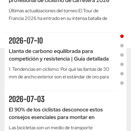
profesional de ciclismo de carretera 2026
Últimas actualizaciones del torneo El Tour de
Francia 2026 ha entrado en su intensa batalla de
etapas de montaña. Una gran sorpresa se produjo
en la etapa 15, de 183,9 km de altitud: Jonas
2026-07-10
Vingegaard, dos veces campeón del Tour de
Francia y principal aspirante al título, sufrió una
Llanta de carbono equilibrada para
caída a alta velo...
competición y resistencia | Guía detallada
de nuestra llanta de carbono para freno de
1. Tendencias en ciclismo: Por qué las llantas de 30
disco tubeless de 30 mm de ancho
mm de ancho exterior son el estándar de oro para
exterior
todo tipo de terrenos.Los ciclistas de carretera
modernos tienen dos exigencias principales:
2026-07-03
rendimiento ligero en competición y comodidad en
rutas largas por caminos de grava. Las llantas
El 90% de los ciclistas desconoce estos
estrechas...
consejos esenciales para montar en
bicicleta.
Las bicicletas son un medio de transporte