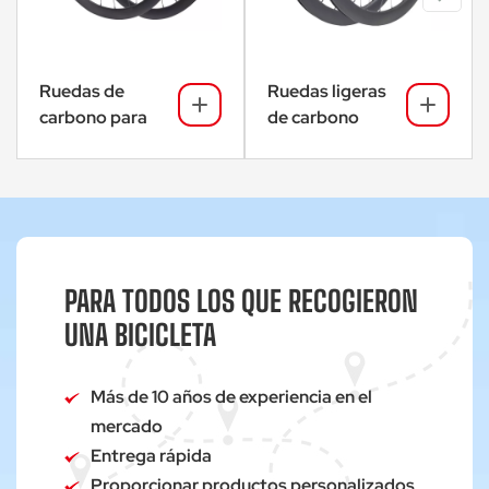
Ruedas de
Ruedas ligeras
carbono para
de carbono
grava con freno
para bicicleta
de disco para
de grava con
bicicleta de
freno de disco
carretera SA-
SA-RD02SL
RD02
PARA TODOS LOS QUE RECOGIERON
UNA BICICLETA
Más de 10 años de experiencia en el
mercado
Entrega rápida
Proporcionar productos personalizados