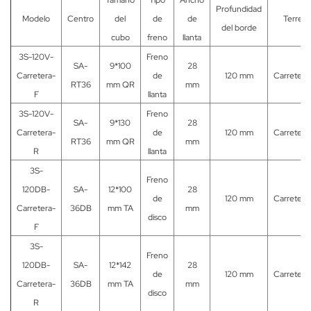
Profundidad
Modelo
Centro
del
de
de
Terren
del borde
cubo
freno
llanta
3S-120V-
Freno
SA-
9*100
28
Carretera-
de
120 mm
Carretera
RT36
mm QR
mm
F
llanta
3S-120V-
Freno
SA-
9*130
28
Carretera-
de
120 mm
Carretera
RT36
mm QR
mm
R
llanta
3S-
Freno
120DB-
SA-
12*100
28
de
120 mm
Carretera
Carretera-
36DB
mm TA
mm
disco
F
3S-
Freno
120DB-
SA-
12*142
28
de
120 mm
Carretera
Carretera-
36DB
mm TA
mm
disco
R