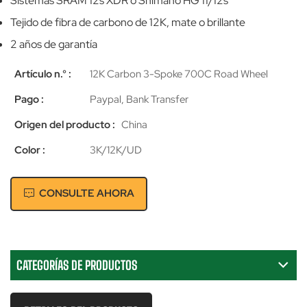
Sistemas SRAM 12s XDR o Shimano HG 11/12s
Tejido de fibra de carbono de 12K, mate o brillante
2 años de garantía
Artículo n.° :
12K Carbon 3-Spoke 700C Road Wheel
Pago :
Paypal, Bank Transfer
Origen del producto :
China
Color :
3K/12K/UD
CONSULTE AHORA
CATEGORÍAS DE PRODUCTOS