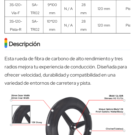
3S-120-
SA-
9*100
28
N / A
120 mm
Pista
Vía-F
TR02
mm
mm
3S-120-
SA-
10*120
28
N / A
120 mm
Pista
Pista-R
TR02
mm
mm
Descripción
Esta rueda de fibra de carbono de alto rendimiento y tres
radios mejora tu experiencia de conducción. Diseñada para
ofrecer velocidad, durabilidad y compatibilidad en una
variedad de entornos de carretera y pista.