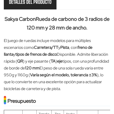
DETALLES DEL PRODUCTO
Sakya Carbon
Rueda de carbono de 3 radios de
120 mm y 28 mm de ancho.
El juego de ruedas incluye modelos para múltiples
escenarios como
Carretera/TT
y
Pista
, con
freno de
llanta
y
tipos de frenos de disco
Disponible. Admite liberación
rápida (
QR
) y eje pasante (
TA
)
eje
tipos, con una profundidad
de borde de
120 mm
El peso de una sola rueda varía entre
950g y 1160g (
Varía según el modelo, tolerancia ±3%
), lo
que lo convierte en una excelente opción para actualizar
bicicletas de carretera y de pista.
Presupuesto
Tamaño
Tipo
Ancho