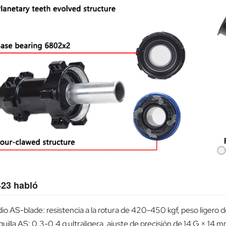
23 habló
io AS-blade: resistencia a la rotura de 420-450 kgf, peso ligero
uilla AS: 0,3-0,4 g ultraligera, ajuste de precisión de 14 G × 14 