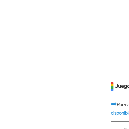
Juego
⇒
Ruedas
disponib