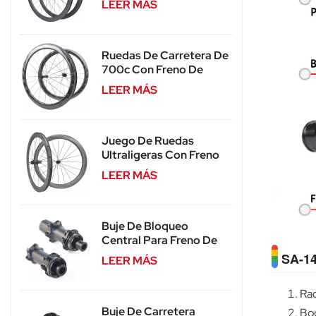
LEER MÁS
36 Dientes SA-CS03
Ruedas De Carretera De
700c Con Freno De
Llanta Para SA-RS04
LEER MÁS
Juego De Ruedas
Ultraligeras Con Freno
De Disco Y Radios De
LEER MÁS
Carbono SA-CS04
Buje De Bloqueo
Central Para Freno De
Disco De Carretera
SA-14
LEER MÁS
Duradero SA-RD02
Rad
Buje De Carretera
Boq