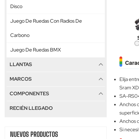
Disco
Juego De Ruedas Con Radios De
Carbono
Juego De Ruedas BMX
Carac
LLANTAS
MARCOS
Elija ent
Sram X
COMPONENTES
SA-RS04 P
Anchos d
RECIÉN LLEGADO
superfici
Anchos d
Si necesi
NUEVOS PRODUCTOS