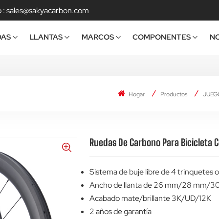
 :
sales@sakyacarbon.com
DAS
LLANTAS
MARCOS
COMPONENTES
NO
Hogar
Productos
JUEG
Ruedas De Carbono Para Bicicleta C
Sistema de buje libre de 4 trinquetes 
Ancho de llanta de 26 mm/28 mm/
Acabado mate/brillante 3K/UD/12K
2 años de garantía