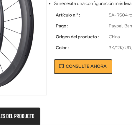
Si necesita una configuración más livi
Artículo n.° :
SA-RS04 roa
Pago :
Paypal, Ban
Origen del producto :
China
Color :
3K/12K/UD,
CONSULTE AHORA
LES DEL PRODUCTO