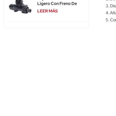
Ligero Con Freno De
Dis
Disco Y Bloqueo
LEER MÁS
Alt
Central SA-RD02SL
Con