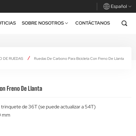
Español
TICIAS
SOBRE NOSOTROS
CONTÁCTANOS
English
Français
O DE RUEDAS
Ruedas De Carbono Para Bicicleta Con Freno De Llanta
Deutsch
Español
on Freno De Llanta
Italiano
o trinquete de 36T (se puede actualizar a 54T)
30 mm