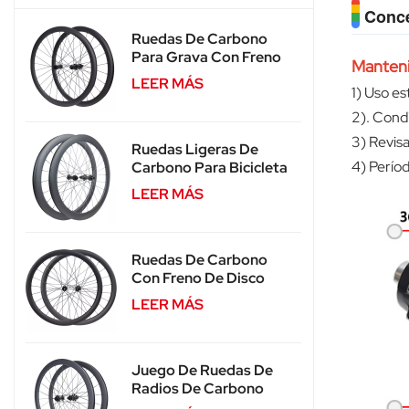
Conc
Ruedas De Carbono
Para Grava Con Freno
Mantenim
De Disco Para Bicicleta
LEER MÁS
1) Uso e
De Carretera SA-RD02
2). Cond
3) Revisa
Ruedas Ligeras De
4) Períod
Carbono Para Bicicleta
De Grava Con Freno De
LEER MÁS
Disco SA-RD02SL
Ruedas De Carbono
Con Freno De Disco
Para Bicicleta De
LEER MÁS
Carretera 700C
Aprobadas Por La UCI
SA-RD03
Juego De Ruedas De
Radios De Carbono
700C Con Trinquete De