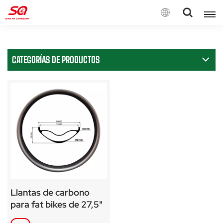
Español
CATEGORÍAS DE PRODUCTOS
English
Français
Deutsch
Español
Italiano
Llantas de carbono
para fat bikes de 27,5"
sin cámara y con