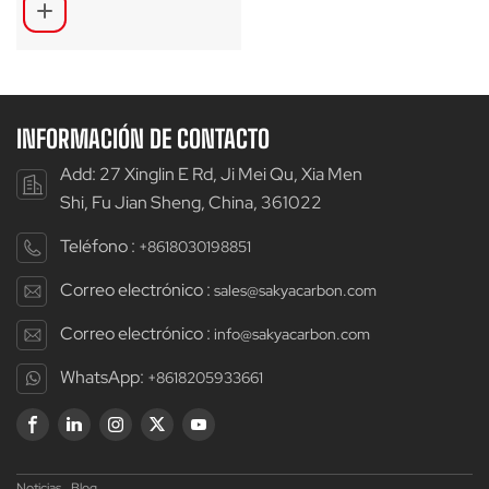
cubierta, compatibles
con cubiertas de
neumáticos anchos.
INFORMACIÓN DE CONTACTO
Add: 27 Xinglin E Rd, Ji Mei Qu, Xia Men
Shi, Fu Jian Sheng, China, 361022
Teléfono :
+8618030198851
Correo electrónico :
sales@sakyacarbon.com
Correo electrónico :
info@sakyacarbon.com
WhatsApp:
+8618205933661
Noticias
Blog