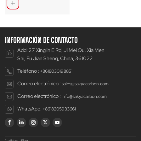
con buje boost SA-
MD02
INFORMACIÓN DE CONTACTO
Add: 27 Xinglin E Rd, Ji Mei Qu, Xia Men
Shi, Fu Jian Sheng, China, 361022
Teléfono :
+8618030198851
Correo electrónico :
sales@sakyacarbon.com
Correo electrónico :
info@sakyacarbon.com
WhatsApp:
+8618205933661
Noticias
Blog