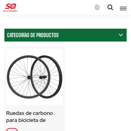
Español
CATEGORÍAS DE PRODUCTOS
English
Français
Deutsch
Español
Italiano
Ruedas de carbono
para bicicleta de
montaña 29er/650B