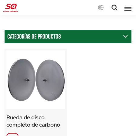
Español
CATEGORÍAS DE PRODUCTOS
English
Français
Deutsch
Español
Italiano
Rueda de disco
completo de carbono
de 25 mm de ancho y