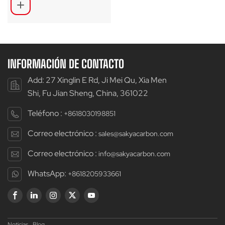
profundidad ondulada
para bicicletas de
carretera SA-RDX50
INFORMACIÓN DE CONTACTO
Add: 27 Xinglin E Rd, Ji Mei Qu, Xia Men
Shi, Fu Jian Sheng, China, 361022
Teléfono :
+8618030198851
Correo electrónico :
sales@sakyacarbon.com
Correo electrónico :
info@sakyacarbon.com
WhatsApp:
+8618205933661
Noticias
Blog