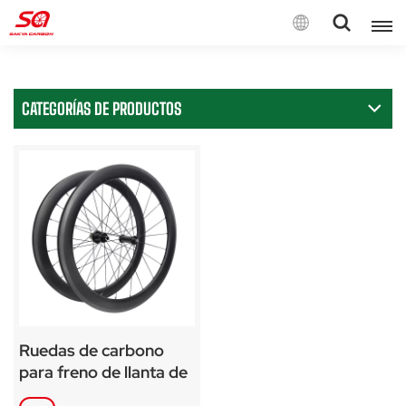
Español
CATEGORÍAS DE PRODUCTOS
English
Français
Deutsch
Español
Italiano
Ruedas de carbono
para freno de llanta de
bicicleta de carretera