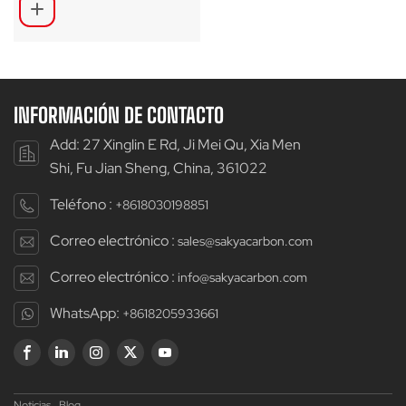
650C SA-R36
INFORMACIÓN DE CONTACTO
Add: 27 Xinglin E Rd, Ji Mei Qu, Xia Men
Shi, Fu Jian Sheng, China, 361022
Teléfono :
+8618030198851
Correo electrónico :
sales@sakyacarbon.com
Correo electrónico :
info@sakyacarbon.com
WhatsApp:
+8618205933661
Noticias
Blog