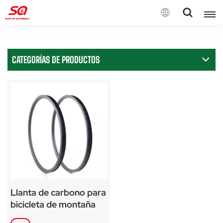
Español
CATEGORÍAS DE PRODUCTOS
English
Français
Deutsch
Español
Italiano
Llanta de carbono para
bicicleta de montaña
27,5" (650B) Llanta