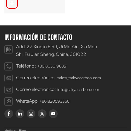
MTB simétrica
asimétrica
INFORMACIÓN DE CONTACTO
Add: 27 Xinglin E Rd, Ji Mei Qu, Xia Men
Shi, Fu Jian Sheng, China, 361022
Teléfono :
+8618030198851
Correo electrónico :
sales@sakyacarbon.com
Correo electrónico :
info@sakyacarbon.com
WhatsApp:
+8618205933661
Noticias
Blog