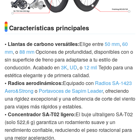
Características principales
• Llantas de carbono versátiles:
Elige entre
50 mm
,
60
mm
, o
88 mm
Opciones de profundidad, disponibles con o
sin superficie de freno para adaptarse a tu estilo de
conducción. Acabado en
3K
,
UD
,
o
12 mil
Tejido para una
estética elegante y de primera calidad.
• Radios aerodinámicos:
Equipado con
Radios SA-1423
Aero&Strong
o
Portavoces de Sapim Leader
, ofreciendo
una rigidez excepcional y una eficiencia de corte del viento
para viajes más rápidos y estables.
• Concentrador SA-T02 ligero:
El buje ultraligero SA-T02
(solo 522,6 g) garantiza un rodamiento suave y un
rendimiento confiable, reduciendo el peso rotacional para
una mejor aceleración.