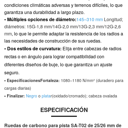
condiciones climáticas adversas y terrenos difíciles, lo que
garantiza una durabilidad a largo plazo.
• Múltiples opciones de diámetro:
145–310 mm
Longitud;
diámetros: 15G-1,8 mm/14G-2,0 mm/13G-2,3 mm/12G-2,6
mm
, lo que le permite adaptar la resistencia de los radios a
las necesidades de construcción de sus ruedas.
• Dos estilos de curvatura:
Elija entre cabezas de radios
rectas o en ángulo para lograr compatibilidad con
diferentes diseños de buje, lo que garantiza un ajuste
seguro.
•
Especificaciones
Fortaleza:
1080–1180 N/mm² (duradero para
cargas diarias)
•
Finalizar:
Negro
o
plata
r(oxidado/cromado); cabeza ovalada
ESPECIFICACIÓN
Ruedas de carbono para pista SA-T02 de 25/26 mm de