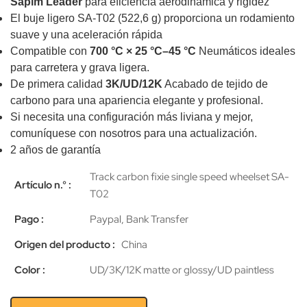
Sapim Leader
para eficiencia aerodinámica y rigidez
El buje ligero SA-T02 (522,6 g) proporciona un rodamiento
suave y una aceleración rápida
Compatible con
700 °C × 25 °C–45 °C
Neumáticos ideales
para carretera y grava ligera.
De primera calidad
3K/UD/12K
Acabado de tejido de
carbono para una apariencia elegante y profesional.
Si necesita una configuración más liviana y mejor,
comuníquese con nosotros para una actualización.
2 años de garantía
Track carbon fixie single speed wheelset SA-
Artículo n.° :
T02
Pago :
Paypal, Bank Transfer
Origen del producto :
China
Color :
UD/3K/12K matte or glossy/UD paintless