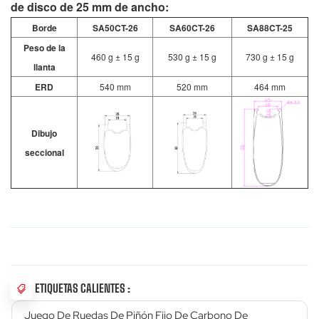
de disco de 25 mm de ancho:
Borde
SA50CT-26
SA60CT-26
SA88CT-25
Peso de la
460 g ± 15 g
530 g ± 15 g
730 g ± 15 g
llanta
ERD
540 mm
520 mm
464 mm
Dibujo
seccional
ETIQUETAS CALIENTES :
Juego De Ruedas De Piñón Fijo De Carbono De