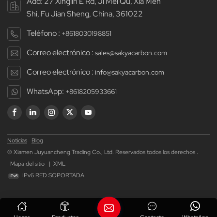
Add: 27 Xinglin E Rd, Ji Mei Qu, Xia Men
Shi, Fu Jian Sheng, China, 361022
Teléfono :
+8618030198851
Correo electrónico :
sales@sakyacarbon.com
Correo electrónico :
info@sakyacarbon.com
WhatsApp:
+8618205933661
Noticias
Blog
© Xiamen Juyuancheng Trading Co., Ltd. Reservados todos los derechos .
Mapa del sitio
|
XML
IPv6 RED SOPORTADA