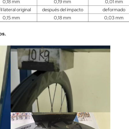
0,18 mm
0,19 mm
0,01 mm
il lateral original
después del impacto
deformado
0,15 mm
0,18 mm
0,03 mm
os.