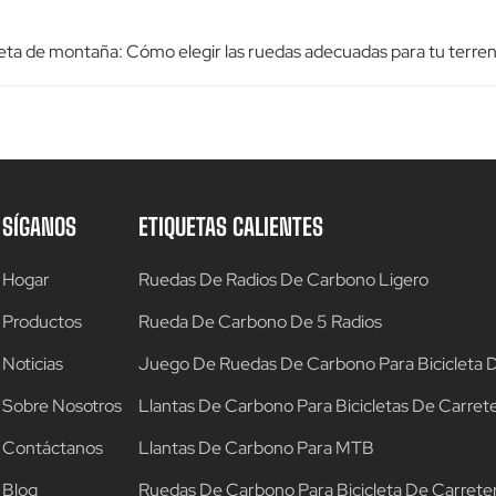
cleta de montaña: Cómo elegir las ruedas adecuadas para tu terre
SÍGANOS
ETIQUETAS CALIENTES
Hogar
Ruedas De Radios De Carbono Ligero
Productos
Rueda De Carbono De 5 Radios
Noticias
Juego De Ruedas De Carbono Para Bicicleta
Sobre Nosotros
Llantas De Carbono Para Bicicletas De Carret
Contáctanos
Llantas De Carbono Para MTB
Blog
Ruedas De Carbono Para Bicicleta De Carrete