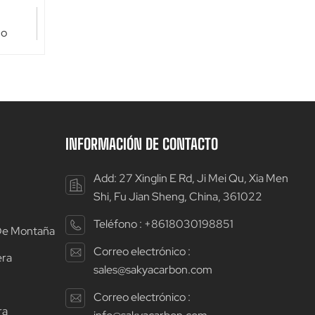
no
INFORMACIÓN DE CONTACTO
Add: 27 Xinglin E Rd, Ji Mei Qu, Xia Men
Shi, Fu Jian Sheng, China, 361022
Teléfono :
+8618030198851
 De Montaña
Correo electrónico :
era
sales@sakyacarbon.com
Correo electrónico :
ra