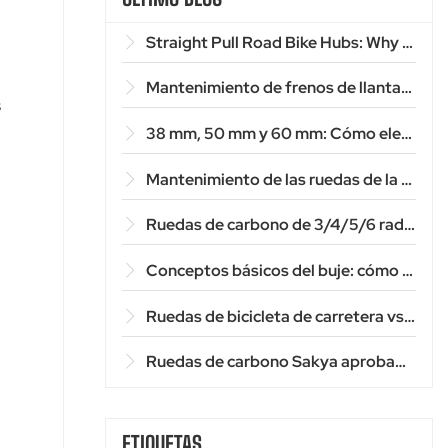
Straight Pull Road Bike Hubs: Why 54T Ratchet Hub Beats Standard Hubs for Road Cycling
Mantenimiento de frenos de llanta: 5 consejos para prolongar la vida útil de la superficie de frenado de carbono.
s
38 mm, 50 mm y 60 mm: Cómo elegir la profundidad de llanta perfecta para tu estilo de conducción.
Mantenimiento de las ruedas de la bicicleta: ¡Mantén tus ruedas rodando sin problemas!
Ruedas de carbono de 3/4/5/6 radios: ¿cuál es mejor?
Conceptos básicos del buje: cómo la calidad del buje afecta la velocidad y la durabilidad
Ruedas de bicicleta de carretera vs. ruedas de bicicleta de montaña: Cómo elegir las ruedas adecuadas para tu terreno
Ruedas de carbono Sakya aprobadas por la UCI
ETIQUETAS