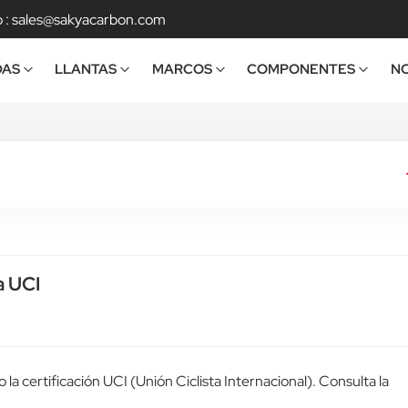
 :
sales@sakyacarbon.com
DAS
LLANTAS
MARCOS
COMPONENTES
NO
a UCI
a certificación UCI (Unión Ciclista Internacional). Consulta la