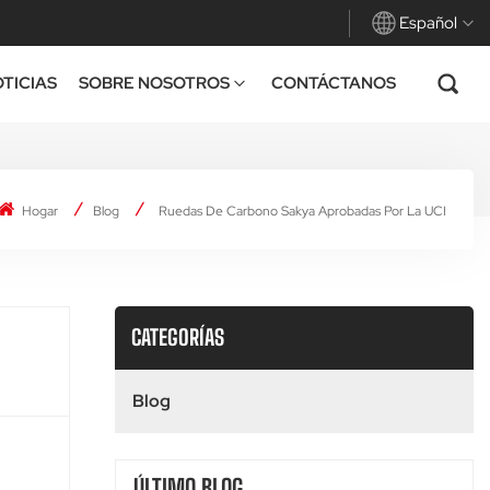
Español
TICIAS
SOBRE NOSOTROS
CONTÁCTANOS
English
Français
Hogar
Blog
Ruedas De Carbono Sakya Aprobadas Por La UCI
Deutsch
Español
Italiano
CATEGORÍAS
Blog
ÚLTIMO BLOG